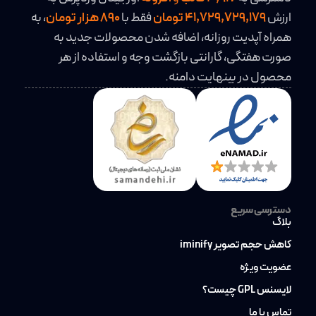
ارزش
41,729,729,179 تومان
فقط با
890 هزار تومان
، به
همراه آپدیت روزانه، اضافه شدن محصولات جدید به
صورت هفتگی، گارانتی بازگشت وجه و استفاده از هر
محصول در بینهایت دامنه.
دسترسی سریع
بلاگ
کاهش حجم تصویر iminify
عضویت ویژه
لایسنس GPL چیست؟
تماس با ما