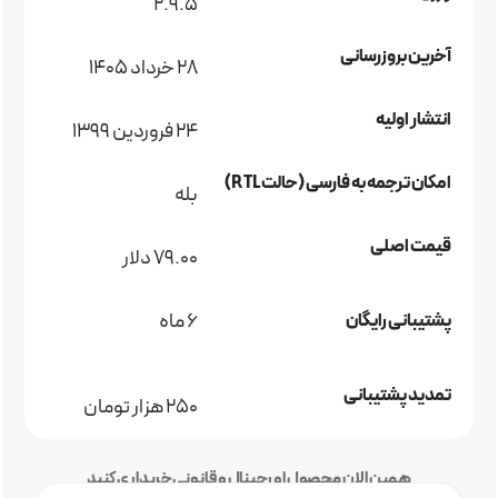
2.9.5
آخرین بروزرسانی
28 خرداد 1405
انتشار اولیه
24 فروردین 1399
امکان ترجمه به فارسی (حالت RTL)
بله
قیمت اصلی
79.00 دلار
6 ماه
پشتیبانی رایگان
تمدید پشتیبانی
250 هزار تومان
همین الان محصول اورجینال و قانونی خریداری کنید