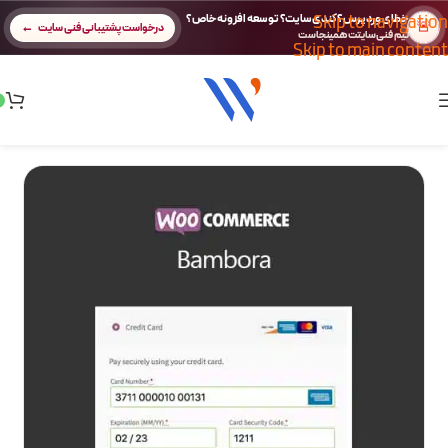
Skip to navigation
خطای وردپرس؟ کندی سایت؟ توسعه افزونه خاص؟
🚨
درخواست پشتیبانی فنی سایت
تیم فنی سایتت همینجاست
Skip to main content