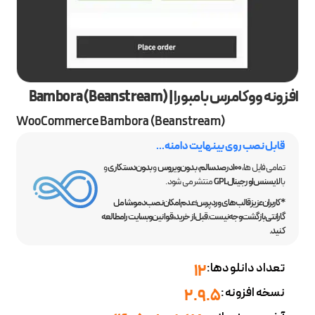
افزونه ووکامرس بامبورا | Bambora (Beanstream)
WooCommerce Bambora (Beanstream)
قابل نصب روی بینهایت دامنه...
تمامی فایل ها،
100 درصد سالم
،
بدون ویروس
و
بدون دستکاری
و
با
لایسنس اورجینال GPL
منتشر می شود.
*کاربران عزیز قالب‌های وردپرس؛ عدم امکان نصب دمو، شامل
گارانتی بازگشت وجه نیست. قبل از خرید، قوانین وبسایت را مطالعه
کنید.
تعداد دانلودها:
12
نسخه افزونه:
2.9.5