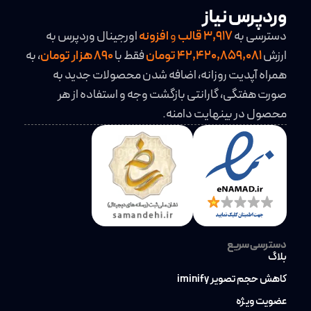
وردپرس نیاز
دسترسی به
3,917
قالب
و
افزونه
اورجینال وردپرس به
ارزش
42,420,859,081 تومان
فقط با
890 هزار تومان
، به
همراه آپدیت روزانه، اضافه شدن محصولات جدید به
صورت هفتگی، گارانتی بازگشت وجه و استفاده از هر
محصول در بینهایت دامنه.
دسترسی سریع
بلاگ
کاهش حجم تصویر iminify
عضویت ویژه