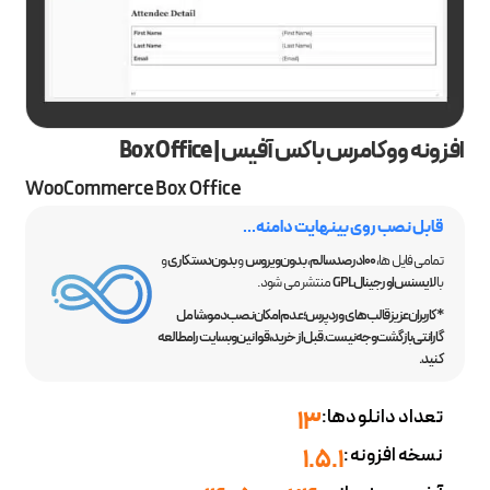
افزونه ووکامرس باکس آفیس | Box Office
WooCommerce Box Office
قابل نصب روی بینهایت دامنه...
تمامی فایل ها،
100 درصد سالم
،
بدون ویروس
و
بدون دستکاری
و
با
لایسنس اورجینال GPL
منتشر می شود.
*کاربران عزیز قالب‌های وردپرس؛ عدم امکان نصب دمو، شامل
گارانتی بازگشت وجه نیست. قبل از خرید، قوانین وبسایت را مطالعه
کنید.
تعداد دانلودها:
13
نسخه افزونه:
1.5.1