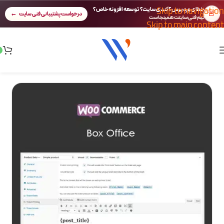
Skip to navigation
خطای وردپرس؟ کندی سایت؟ توسعه افزونه خاص؟
🚨
درخواست پشتیبانی فنی سایت
تیم فنی سایتت همینجاست
Skip to main content