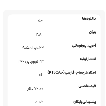
دانلودها
55
ورژن
2.8.1
آخرین بروزرسانی
22 خرداد 1405
انتشار اولیه
23 فروردین 1399
امکان ترجمه به فارسی (حالت RTL)
بله
قیمت اصلی
79.00 دلار
6 ماه
پشتیبانی رایگان