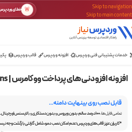
Skip to navigation
🚨
خطای وردپرس؟
Skip to main content
خدمات پشتیبانی فنی وردپرس
افزونه وردپرس
قالب وردپرس
پکی
افزونه افزودنی های پرداخت ووکامرس | Checkout Add-Ons
قابل نصب روی بینهایت دامنه...
تمامی فایل ها،
100 درصد سالم
،
بدون ویروس
و
بدون دستکاری
و با
لایسنس اورجینال GPL
*کاربران عزیز قالب‌های وردپرس؛ عدم امکان نصب دمو، شامل گارانتی بازگشت وجه نیست.