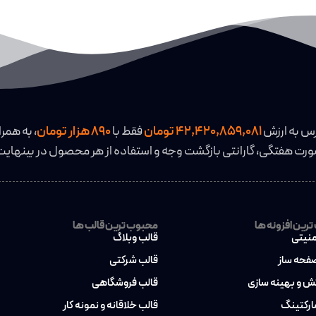
رس به ارزش
42,420,859,081 تومان
فقط با
890 هزار تومان
، به همرا
رت هفتگی، گارانتی بازگشت وجه و استفاده از هر محصول در بینهایت
رین افزونه ها
محبوب ترین قالب ها
منیتی
قالب وبلاگ
صفحه ساز
قالب شرکتی
کش و بهینه سازی
قالب فروشگاهی
مارکتینگ
قالب خلاقانه و نمونه کار