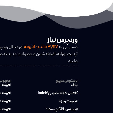
وردپرس نیاز
دسترسی به
3,917
قالب
و
افزونه
اورجینال وردپ
آپدیت روزانه، اضافه شدن محصولات جدید به صو
دامنه.
دسترسی سریع
محبوب ت
بلاگ
افزونه ا
کاهش حجم تصویر iminify
افزونه 
عضویت ویژه
افزونه 
لایسنس GPL چیست؟
افزونه 