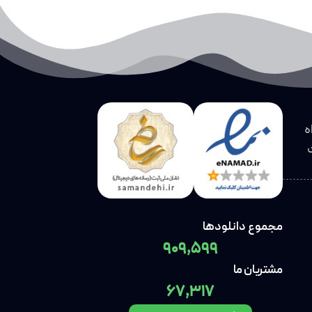
ه
مجموع دانلودها
909,599
مشتریان ما
67,317