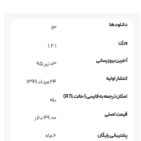
دانلودها
13
ورژن
1.2.1
آخرین بروزرسانی
۰۳ تیر ۹۵
انتشار اولیه
24 مرداد 1399
امکان ترجمه به فارسی (حالت RTL)
بله
قیمت اصلی
49.00 دلار
6 ماه
پشتیبانی رایگان