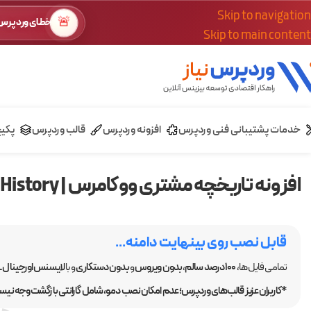
Skip to navigation
🚨
خطای وردپرس؟
Skip to main content
خدمات پشتیبانی فنی وردپرس
افزونه وردپرس
قالب وردپرس
پکی
افزونه تاریخچه مشتری ووکامرس | WooCommerce Customer History
قابل نصب روی بینهایت دامنه...
تمامی فایل ها،
100 درصد سالم
،
بدون ویروس
و
بدون دستکاری
و با
لایسنس اورجینال GPL
*کاربران عزیز قالب‌های وردپرس؛ عدم امکان نصب دمو، شامل گارانتی بازگشت وجه نیست.