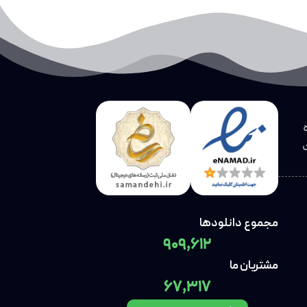
مجموع دانلودها
909,612
مشتریان ما
67,317