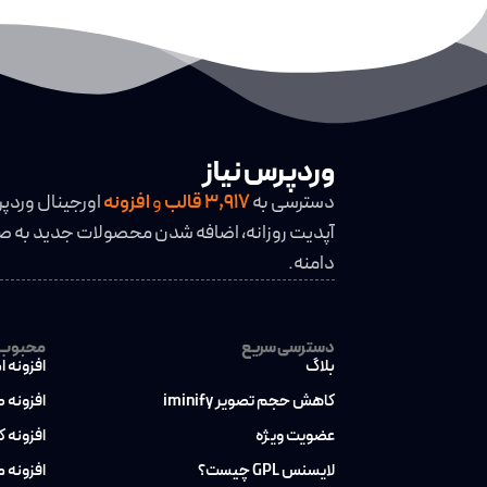
وردپرس نیاز
دسترسی به
3,917
قالب
و
افزونه
اورجینال وردپ
آپدیت روزانه، اضافه شدن محصولات جدید به صو
دامنه.
دسترسی سریع
محبوب ت
بلاگ
افزونه ا
کاهش حجم تصویر iminify
افزونه 
عضویت ویژه
افزونه 
لایسنس GPL چیست؟
افزونه 