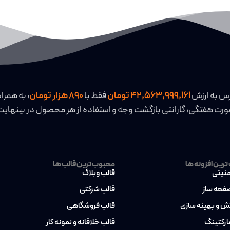
رس به ارزش
42,563,999,161 تومان
فقط با
890 هزار تومان
، به همراه
رت هفتگی، گارانتی بازگشت وجه و استفاده از هر محصول در بینهایت
رین افزونه ها
محبوب ترین قالب ها
منیتی
قالب وبلاگ
صفحه ساز
قالب شرکتی
کش و بهینه سازی
قالب فروشگاهی
مارکتینگ
قالب خلاقانه و نمونه کار