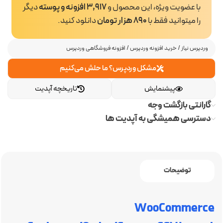
با عضویت ویژه، این محصول و
3,917 افزونه و پوسته
دیگر
را میتوانید فقط با
890 هزار تومان
دانلود کنید.
وردپرس نیاز
/
خرید افزونه وردپرس
/
افزونه فروشگاهی وردپرس
مشکل وردپرس؟ ما حلش می‌کنیم
پیشنمایش
تاریخچه آپدیت
گارانتی بازگشت وجه
دسترسی همیشگی به آپدیت ها
توضیحات
WooCommerce