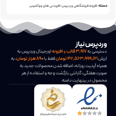
دسته:
افزونه فروشگاهی وردپرس
افزودنی های ووکامرس
وردپرس نیاز
دسترسی به
3,917
قالب
و
افزونه
اورجینال وردپرس به
ارزش
42,563,999,161 تومان
فقط با
890 هزار تومان
، به
همراه آپدیت روزانه، اضافه شدن محصولات جدید به
صورت هفتگی، گارانتی بازگشت وجه و استفاده از هر
محصول در بینهایت دامنه.