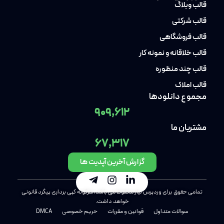
قالب وبلاگ
قالب شرکتی
قالب فروشگاهی
قالب خلاقانه و نمونه کار
قالب چند منظوره
قالب املاک
مجموع دانلودها
909,612
مشتریان ما
67,317
گزارش آخرین آپدیت ها
تمامی حقوق برای وردپرس نیاز محفوظ می باشد، هرگونه کپی برداری پیگرد قانونی
خواهد داشت.
سوالات متداول
قوانین و مقررات
حریم خصوصی
DMCA