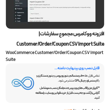
افزونه ووکامرس مجموع سفارشات |
Customer/Order/Coupon CSV Import Suite
WooCommerce Customer/Order/Coupon CSV Import
Suite
قابل نصب روی بینهایت دامنه...
تمامی فایل ها،
100 درصد سالم
،
بدون ویروس
و
بدون دستکاری
و
با
لایسنس اورجینال GPL
منتشر می شود.
*کاربران عزیز قالب‌های وردپرس؛ عدم امکان نصب دمو، شامل
گارانتی بازگشت وجه نیست. قبل از خرید، قوانین وبسایت را مطالعه
کنید.