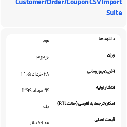
Customer/Order/Coupon CSV Import
Suite
دانلودها
34
ورژن
3.12.6
آخرین بروزرسانی
28 خرداد 1405
انتشار اولیه
24 مرداد 1399
امکان ترجمه به فارسی (حالت RTL)
بله
قیمت اصلی
79.00 دلار