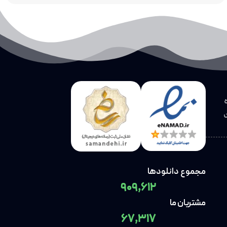
مجموع دانلودها
909,612
مشتریان ما
67,317