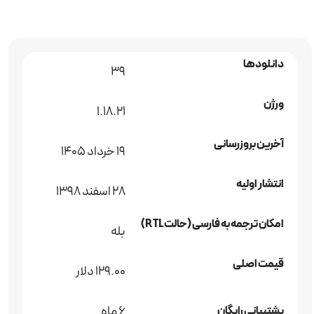
دانلودها
39
ورژن
1.18.21
آخرین بروزرسانی
19 خرداد 1405
انتشار اولیه
28 اسفند 1398
امکان ترجمه به فارسی (حالت RTL)
بله
قیمت اصلی
129.00 دلار
6 ماه
پشتیبانی رایگان