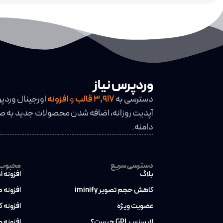
وردپرس نیاز
دسترسی به
3,917
قالب
و
افزونه
اورجینال وردپ
آپدیت روزانه، اضافه شدن محصولات جدید به صو
دامنه.
دسترسی سریع
محبوب ت
بلاگ
افزونه ا
کاهش حجم تصویر iminify
افزونه 
عضویت ویژه
افزونه 
لایسنس GPL چیست؟
افزونه 