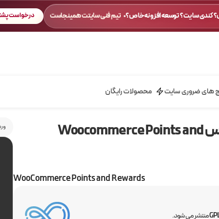
 کندی سایت؟ توسعه افزونه خاص؟
تیم فنی سایتت همینجاست
درخواست پشتی
ج های ضروری سایت
محصولات رایگان
افزونه امتیاز و پاداش به مشتریان در ووکامرس Woocommerce Points and
ورد
WooCommerce Points and Rewards
منتشر می شود.