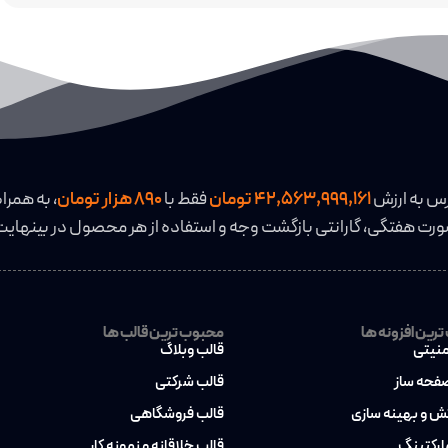
رس به ارزش
42,563,999,161 تومان
فقط با
890 هزار تومان
، به همراه
رت هفتگی، گارانتی بازگشت وجه و استفاده از هر محصول در بینهایت
رین افزونه ها
محبوب ترین قالب ها
منیتی
قالب وبلاگ
صفحه ساز
قالب شرکتی
کش و بهینه سازی
قالب فروشگاهی
مارکتینگ
قالب خلاقانه و نمونه کار