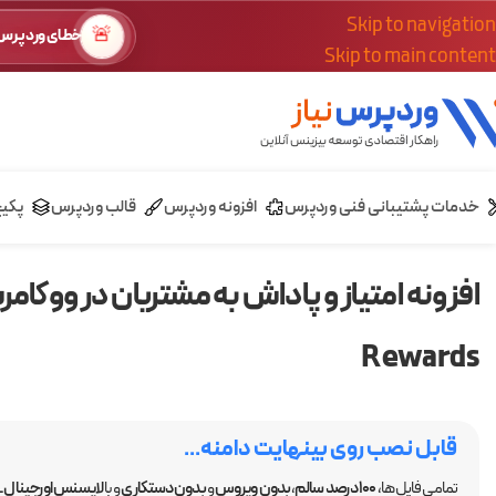
Skip to navigation
🚨
خطای وردپرس؟
Skip to main content
خدمات پشتیبانی فنی وردپرس
افزونه وردپرس
قالب وردپرس
پکی
Rewards
قابل نصب روی بینهایت دامنه...
تمامی فایل ها،
100 درصد سالم
،
بدون ویروس
و
بدون دستکاری
و با
لایسنس اورجینال GPL