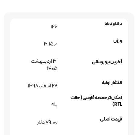
دانلودها
126
ورژن
3.15.0
31 اردیبهشت
آخرین بروزرسانی
1405
انتشار اولیه
28 اسفند 1398
امکان ترجمه به فارسی (حالت
بله
RTL)
قیمت اصلی
79.00 دلار