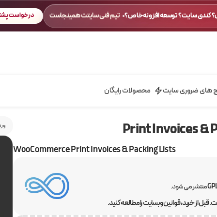
 کندی سایت؟ توسعه افزونه خاص؟
تیم فنی سایتت همینجاست
درخواست پشتی
ج های ضروری سایت
محصولات رایگان
ورد
WooCommerce Print Invoices & Packing Lists
منتشر می شود.
 قبل از خرید، قوانین وبسایت را مطالعه کنید.