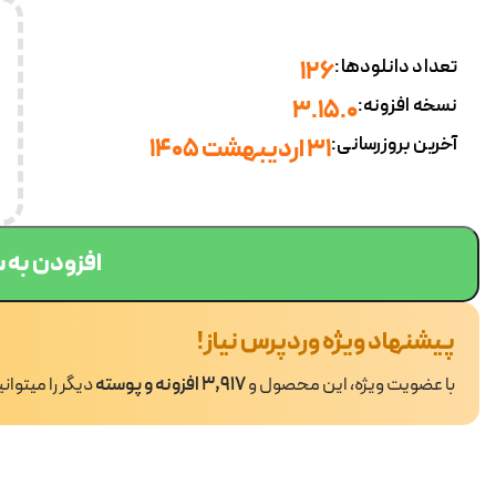
تعداد دانلودها:
126
نسخه افزونه:
3.15.0
آخرین بروزرسانی:
31 اردیبهشت 1405
افزودن به 
پیشنهاد ویژه وردپرس نیاز!
با عضویت ویژه، این محصول و
3,917 افزونه و پوسته
دیگر را میتوان