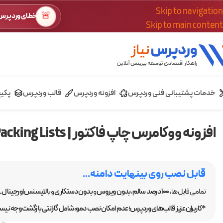
Skip to navigation
🚨
خطای وردپرس؟
Skip to main content
خدمات پشتیبانی فنی وردپرس
افزونه وردپرس
قالب وردپرس
پکی
افزونه ووکامرس چاپ فاکتور | Print Invoices & Packing Lists
قابل نصب روی بینهایت دامنه...
تمامی فایل ها،
100 درصد سالم
،
بدون ویروس
و
بدون دستکاری
و با
لایسنس اورجینال GPL
*کاربران عزیز قالب‌های وردپرس؛ عدم امکان نصب دمو، شامل گارانتی بازگشت وجه نیست.