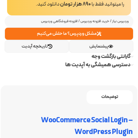
را میتوانید فقط با
890 هزار تومان
دانلود کنید.
وردپرس نیاز
/
خرید افزونه وردپرس
/
افزونه فروشگاهی وردپرس
مشکل وردپرس؟ ما حلش می‌کنیم
پیشنمایش
تاریخچه آپدیت
گارانتی بازگشت وجه
دسترسی همیشگی به آپدیت ها
توضیحات
WooCommerce Social Login –
WordPress Plugin