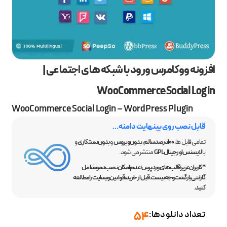
افزونه ووکامرس ورود با شبکه های اجتماعی |
WooCommerce Social Login
WooCommerce Social Login – WordPress Plugin
قابل نصب روی بینهایت دامنه...
تمامی فایل ها،
100 درصد سالم
،
بدون ویروس
و
بدون دستکاری
و
با
لایسنس اورجینال GPL
منتشر می شود.
*کاربران عزیز قالب‌های وردپرس؛ عدم امکان نصب دمو، شامل
گارانتی بازگشت وجه نیست. قبل از خرید، قوانین وبسایت را مطالعه
کنید.
تعداد دانلودها:
54