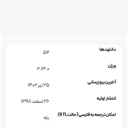
دانلودها
54
ورژن
2.13.0
آخرین بروزرسانی
25 تیر 1402
انتشار اولیه
26 اسفند 1398
امکان ترجمه به فارسی (حالت RTL)
بله