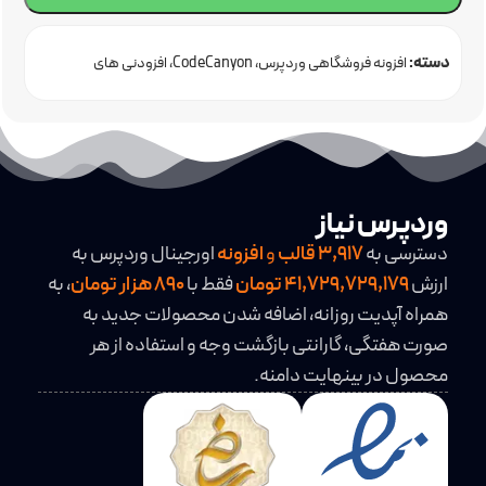
دسته:
افزونه فروشگاهی وردپرس
CodeCanyon
افزودنی های
ووکامرس
افزونه شبکه اجتماعی وردپرس
خرید افزونه وردپرس
فروشگاهی
وردپرس نیاز
دسترسی به
3,917
قالب
و
افزونه
اورجینال وردپرس به
ارزش
41,729,729,179 تومان
فقط با
890 هزار تومان
، به
همراه آپدیت روزانه، اضافه شدن محصولات جدید به
صورت هفتگی، گارانتی بازگشت وجه و استفاده از هر
محصول در بینهایت دامنه.