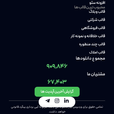
افزونه سئو
محبوب ترین قالب ها
قالب وبلاگ
قالب شرکتی
قالب فروشگاهی
قالب خلاقانه و نمونه کار
قالب چند منظوره
قالب املاک
مجموع دانلودها
909,846
مشتریان ما
67,403
گزارش آخرین آپدیت ها
تمامی حقوق برای وردپرس نیاز محفوظ می باشد، هرگونه کپی برداری پیگرد قانونی
خواهد داشت.