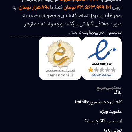
ارزش
42,563,999,161 تومان
فقط با
890 هزار تومان
، به
همراه آپدیت روزانه، اضافه شدن محصولات جدید به
صورت هفتگی، گارانتی بازگشت وجه و استفاده از هر
محصول در بینهایت دامنه.
دسترسی سریع
بلاگ
کاهش حجم تصویر iminify
عضویت ویژه
لایسنس GPL چیست؟
تماس با ما