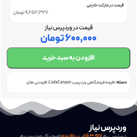
قیمت در مارکت خارجی
9,252,327 تومان
قیمت در وردپرس نیاز
۶۰۰,۰۰۰
تومان
افزودن به سبد خرید
دسته:
افزونه فروشگاهی وردپرس
CodeCanyon
افزودنی های
ووکامرس
فروشگاهی
وردپرس نیاز
دسترسی به
3,917
قالب
و
افزونه
اورجینال وردپرس به