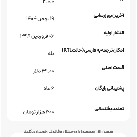
4.0.0
آخرین بروزرسانی
19 بهمن 1404
انتشار اولیه
06 فروردین 1399
امکان ترجمه به فارسی (حالت RTL)
بله
قیمت اصلی
49.00 دلار
6 ماه
پشتیبانی رایگان
تمدید پشتیبانی
300 هزار تومان
همین الان محصول اورجینال و قانونی خریداری کنید