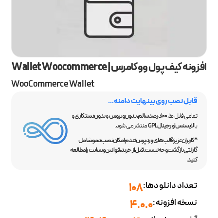
افزونه کیف پول ووکامرس | Wallet Woocommerce
WooCommerce Wallet
قابل نصب روی بینهایت دامنه...
تمامی فایل ها،
100 درصد سالم
،
بدون ویروس
و
بدون دستکاری
و
با
لایسنس اورجینال GPL
منتشر می شود.
*کاربران عزیز قالب‌های وردپرس؛ عدم امکان نصب دمو، شامل
گارانتی بازگشت وجه نیست. قبل از خرید، قوانین وبسایت را مطالعه
کنید.
تعداد دانلودها:
108
نسخه افزونه:
4.0.0