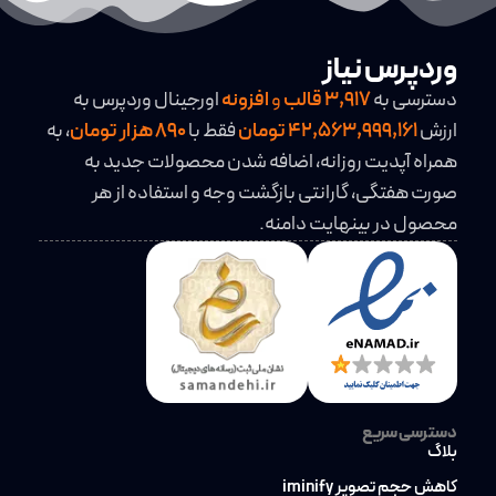
وردپرس نیاز
دسترسی به
3,917
قالب
و
افزونه
اورجینال وردپرس به
ارزش
42,563,999,161 تومان
فقط با
890 هزار تومان
، به
همراه آپدیت روزانه، اضافه شدن محصولات جدید به
صورت هفتگی، گارانتی بازگشت وجه و استفاده از هر
محصول در بینهایت دامنه.
دسترسی سریع
بلاگ
کاهش حجم تصویر iminify