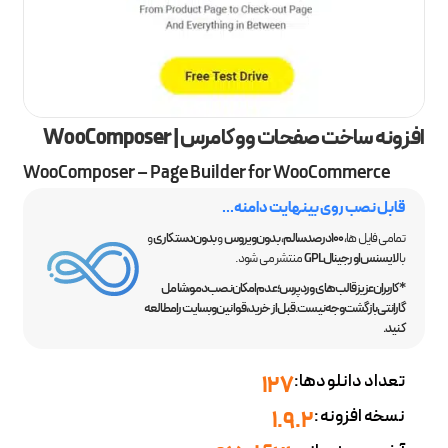
افزونه ساخت صفحات ووکامرس | WooComposer
WooComposer – Page Builder for WooCommerce
قابل نصب روی بینهایت دامنه...
تمامی فایل ها،
100 درصد سالم
،
بدون ویروس
و
بدون دستکاری
و
با
لایسنس اورجینال GPL
منتشر می شود.
*کاربران عزیز قالب‌های وردپرس؛ عدم امکان نصب دمو، شامل
گارانتی بازگشت وجه نیست. قبل از خرید، قوانین وبسایت را مطالعه
کنید.
تعداد دانلودها:
127
نسخه افزونه:
1.9.2