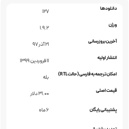
دانلودها
127
ورژن
1.9.2
آخرین بروزرسانی
۲۱ آذر ۹۷
انتشار اولیه
11 فروردین 1399
امکان ترجمه به فارسی (حالت RTL)
بله
قیمت اصلی
31.00 دلار
6 ماه
پشتیبانی رایگان