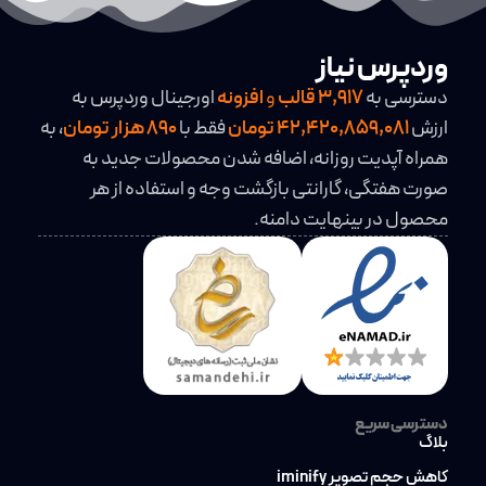
وردپرس نیاز
دسترسی به
3,917
قالب
و
افزونه
اورجینال وردپرس به
ارزش
42,420,859,081 تومان
فقط با
890 هزار تومان
، به
همراه آپدیت روزانه، اضافه شدن محصولات جدید به
صورت هفتگی، گارانتی بازگشت وجه و استفاده از هر
محصول در بینهایت دامنه.
دسترسی سریع
بلاگ
کاهش حجم تصویر iminify