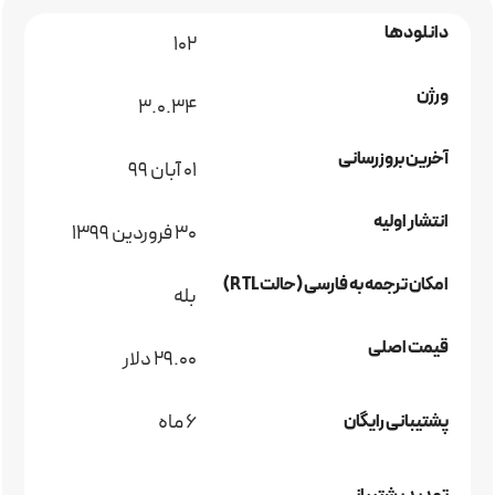
دانلودها
102
ورژن
3.0.34
آخرین بروزرسانی
۰۱ آبان ۹۹
انتشار اولیه
30 فروردین 1399
امکان ترجمه به فارسی (حالت RTL)
بله
قیمت اصلی
29.00 دلار
6 ماه
پشتیبانی رایگان