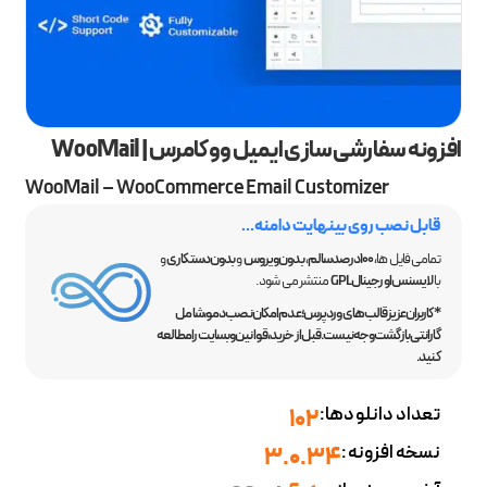
افزونه سفارشی سازی ایمیل ووکامرس | WooMail
WooMail – WooCommerce Email Customizer
قابل نصب روی بینهایت دامنه...
تمامی فایل ها،
100 درصد سالم
،
بدون ویروس
و
بدون دستکاری
و
با
لایسنس اورجینال GPL
منتشر می شود.
*کاربران عزیز قالب‌های وردپرس؛ عدم امکان نصب دمو، شامل
گارانتی بازگشت وجه نیست. قبل از خرید، قوانین وبسایت را مطالعه
کنید.
تعداد دانلودها:
102
نسخه افزونه:
3.0.34