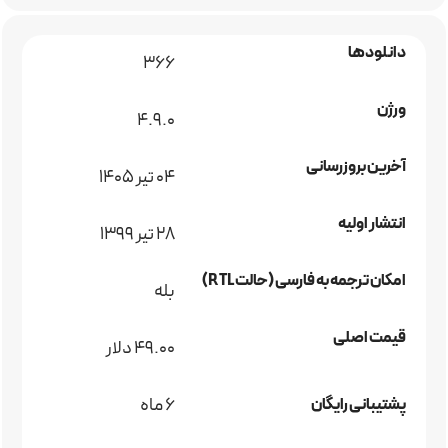
دانلودها
366
ورژن
4.9.0
آخرین بروزرسانی
04 تیر 1405
انتشار اولیه
28 تیر 1399
امکان ترجمه به فارسی (حالت RTL)
بله
قیمت اصلی
49.00 دلار
6 ماه
پشتیبانی رایگان