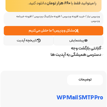
را میتوانید فقط با
890 هزار تومان
دانلود کنید.
وردپرس نیاز
/
خرید افزونه وردپرس
/
افزونه مارکتینگ وردپرس
/
افزونه خبرنامه
وردپرس
مشکل وردپرس؟ ما حلش می‌کنیم
پیشنمایش
تاریخچه آپدیت
گارانتی بازگشت وجه
دسترسی همیشگی به آپدیت ها
توضیحات
WP Mail SMTP Pro