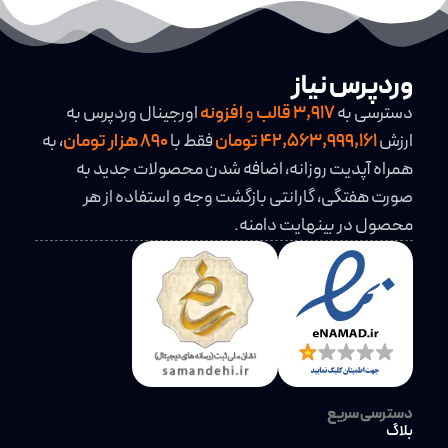
وردپرس نیاز
دسترسی به
3,917
قالب
و
افزونه
اورجینال وردپرس به
ارزش
42,563,999,161 تومان
فقط با
890 هزار تومان
، به
همراه آپدیت روزانه، اضافه شدن محصولات جدید به
صورت هفتگی، گارانتی بازگشت وجه و استفاده از هر
محصول در بینهایت دامنه.
دسترسی سریع
بلاگ