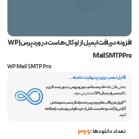
افزونه دریافت ایمیل از لوکال هاست در وردپرس | WP
Mail SMTP Pro
WP Mail SMTP Pro
قابل نصب روی بینهایت دامنه...
تمامی فایل ها،
100 درصد سالم
،
بدون ویروس
و
بدون دستکاری
و
با
لایسنس اورجینال GPL
منتشر می شود.
*کاربران عزیز قالب‌های وردپرس؛ عدم امکان نصب دمو، شامل
گارانتی بازگشت وجه نیست. قبل از خرید، قوانین وبسایت را مطالعه
کنید.
تعداد دانلودها:
366