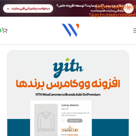
Skip to navigation
خطای وردپرس؟ کندی سایت؟ توسعه افزونه خاص؟
🚨
درخواست پشتیبانی فنی سایت
تیم فنی سایتت همینجاست
Skip to main content