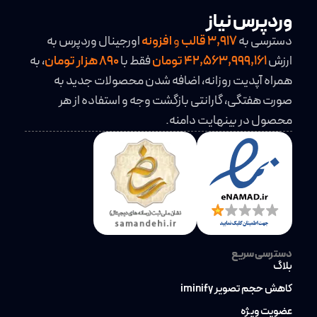
وردپرس نیاز
دسترسی به
3,917
قالب
و
افزونه
اورجینال وردپرس به
ارزش
42,563,999,161 تومان
فقط با
890 هزار تومان
، به
همراه آپدیت روزانه، اضافه شدن محصولات جدید به
صورت هفتگی، گارانتی بازگشت وجه و استفاده از هر
محصول در بینهایت دامنه.
دسترسی سریع
بلاگ
کاهش حجم تصویر iminify
عضویت ویژه