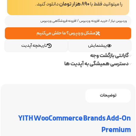
را میتوانید فقط با
890 هزار تومان
دانلود کنید.
وردپرس نیاز
/
خرید افزونه وردپرس
/
افزونه فروشگاهی وردپرس
مشکل وردپرس؟ ما حلش می‌کنیم
پیشنمایش
تاریخچه آپدیت
گارانتی بازگشت وجه
دسترسی همیشگی به آپدیت ها
توضیحات
YITH WooCommerce Brands Add-On
Premium