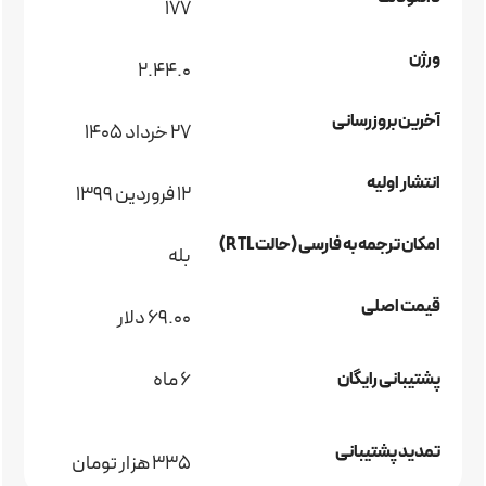
177
ورژن
2.44.0
آخرین بروزرسانی
27 خرداد 1405
انتشار اولیه
12 فروردین 1399
امکان ترجمه به فارسی (حالت RTL)
بله
قیمت اصلی
69.00 دلار
6 ماه
پشتیبانی رایگان
تمدید پشتیبانی
335 هزار تومان