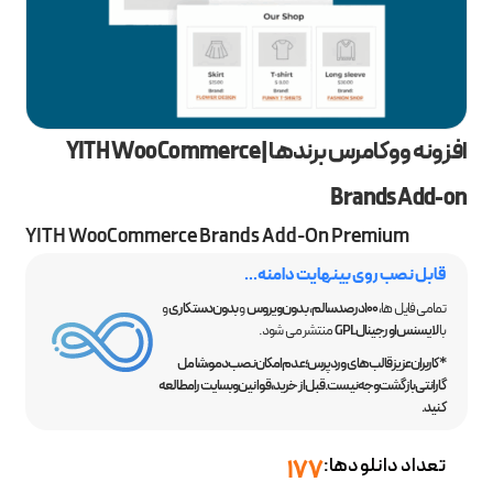
افزونه ووکامرس برندها | YITH WooCommerce
Brands Add-on
YITH WooCommerce Brands Add-On Premium
قابل نصب روی بینهایت دامنه...
تمامی فایل ها،
100 درصد سالم
،
بدون ویروس
و
بدون دستکاری
و
با
لایسنس اورجینال GPL
منتشر می شود.
*کاربران عزیز قالب‌های وردپرس؛ عدم امکان نصب دمو، شامل
گارانتی بازگشت وجه نیست. قبل از خرید، قوانین وبسایت را مطالعه
کنید.
تعداد دانلودها:
177