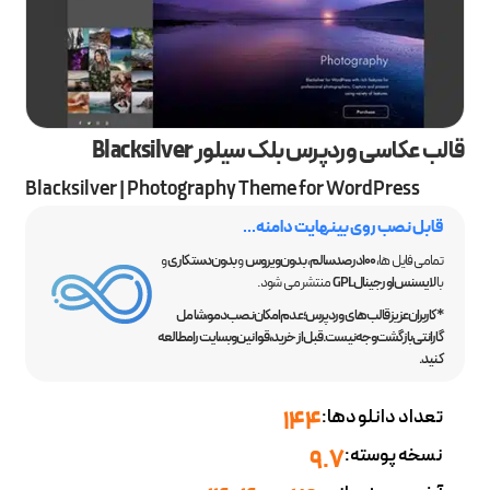
قالب عکاسی وردپرس بلک سیلور Blacksilver
Blacksilver | Photography Theme for WordPress
قابل نصب روی بینهایت دامنه...
تمامی فایل ها،
100 درصد سالم
،
بدون ویروس
و
بدون دستکاری
و
با
لایسنس اورجینال GPL
منتشر می شود.
*کاربران عزیز قالب‌های وردپرس؛ عدم امکان نصب دمو، شامل
گارانتی بازگشت وجه نیست. قبل از خرید، قوانین وبسایت را مطالعه
کنید.
تعداد دانلودها:
144
نسخه پوسته:
9.7