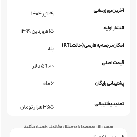
آخرین بروزرسانی
29 تیر 1404
انتشار اولیه
15 فروردین 1399
امکان ترجمه به فارسی (حالت RTL)
بله
قیمت اصلی
59.00 دلار
6 ماه
پشتیبانی رایگان
تمدید پشتیبانی
355 هزار تومان
همین الان محصول اورجینال و قانونی خریداری کنید