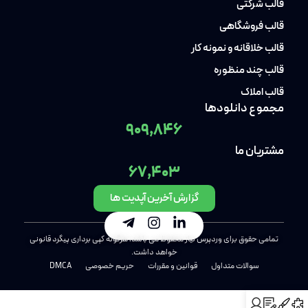
قالب شرکتی
قالب فروشگاهی
قالب خلاقانه و نمونه کار
قالب چند منظوره
قالب املاک
مجموع دانلودها
909,846
مشتریان ما
67,403
گزارش آخرین آپدیت ها
تمامی حقوق برای وردپرس نیاز محفوظ می باشد، هرگونه کپی برداری پیگرد قانونی
خواهد داشت.
سوالات متداول
قوانین و مقررات
حریم خصوصی
DMCA