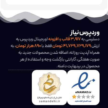
وردپرس نیاز
دسترسی به
3,917
قالب
و
افزونه
اورجینال وردپرس به
ارزش
41,729,729,179 تومان
فقط با
890 هزار تومان
، به
همراه آپدیت روزانه، اضافه شدن محصولات جدید به
صورت هفتگی، گارانتی بازگشت وجه و استفاده از هر
محصول در بینهایت دامنه.