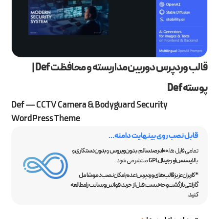
قالب وردپرس دوربین مداربسته و محافظت Def |
پوسته Def
Def — CCTV Camera & Bodyguard Security
WordPress Theme
قابل نصب روی بینهایت دامنه...
تمامی فایل ها،
100 درصد سالم
،
بدون ویروس
و
بدون دستکاری
و
با
لایسنس اورجینال GPL
منتشر می شود.
*کاربران عزیز قالب‌های وردپرس؛ عدم امکان نصب دمو، شامل
گارانتی بازگشت وجه نیست. قبل از خرید، قوانین وبسایت را مطالعه
کنید.