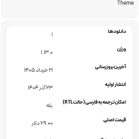
Theme
دانلودها
1
ورژن
1.13.0
آخرین بروزرسانی
21 خرداد 1405
انتشار اولیه
23 آذر 1404
امکان ترجمه به فارسی (حالت RTL)
بله
قیمت اصلی
69.00 دلار