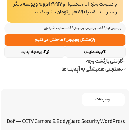
با عضویت ویژه، این محصول و
3,917 افزونه و پوسته
دیگر
را میتوانید فقط با
890 هزار تومان
دانلود کنید.
وردپرس نیاز
/
قالب وردپرس اورجینال
/
قالب سایت تکنولوژی
مشکل وردپرس؟ ما حلش می‌کنیم
پیشنمایش
تاریخچه آپدیت
گارانتی بازگشت وجه
دسترسی همیشگی به آپدیت ها
توضیحات
Def — CCTV Camera & Bodyguard Security WordPress