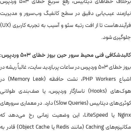
برخلاف خطاهای دیتابیس، رفع سریع خطای 503 وردپرس
نیازمند عیب‌یابی دقیق در سطح کانفیگ وب‌سرور و مدیریت
فرآیندهاست تا از افت رتبه سئو و آسیب به تجربه کاربری (UX)
جلوگیری شود.
کالبدشکافی فنی محیط سرور حین بروز خطای ۵۰۳ وردپرس:
بروز خطای 503 وردپرس در ساعات پربازدید سایت، غالباً ریشه در
اشباع PHP Workers، نشت حافظه (Memory Leak) در
هوک‌های (Hooks) ناسازگار وردپرس، یا صف‌بندی طولانی
کوئری‌های دیتابیس (Slow Queries) دارد. در معماری سرورهای
Nginx یا LiteSpeed، این وضعیت زمانی رخ می‌دهد که
مکانیزم‌های Caching (مانند Redis یا Object Cache) قادر به