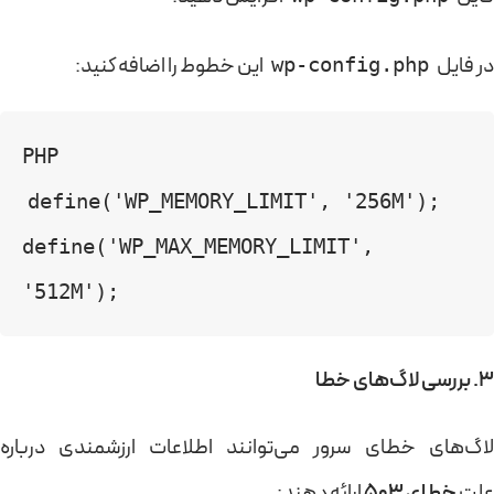
در فایل
این خطوط را اضافه کنید:
wp-config.php
PHP
define('WP_MEMORY_LIMIT', '256M');
define('WP_MAX_MEMORY_LIMIT', 
'512M');
3. بررسی لاگ‌های خطا
لاگ‌های خطای سرور می‌توانند اطلاعات ارزشمندی درباره
علت
خطای 503
ارائه دهند: