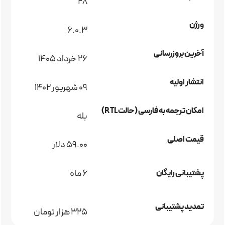
28
ورژن
6.0.3
آخرین بروزرسانی
26 خرداد 1405
انتشار اولیه
09 شهریور 1402
امکان ترجمه به فارسی (حالت RTL)
بله
قیمت اصلی
59.00 دلار
6 ماه
پشتیبانی رایگان
تمدید پشتیبانی
325 هزار تومان