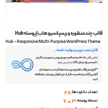
قالب چند منظوره و ریسپانسیو هاب | پوسته Hub
Hub – Responsive Multi-Purpose WordPress Theme
قابل نصب روی بینهایت دامنه...
تمامی فایل ها،
100 درصد سالم
،
بدون ویروس
و
بدون دستکاری
و
با
لایسنس اورجینال GPL
منتشر می شود.
*کاربران عزیز قالب‌های وردپرس؛ عدم امکان نصب دمو، شامل
گارانتی بازگشت وجه نیست. قبل از خرید، قوانین وبسایت را مطالعه
کنید.
تعداد دانلودها:
28
نسخه پوسته:
6.0.3