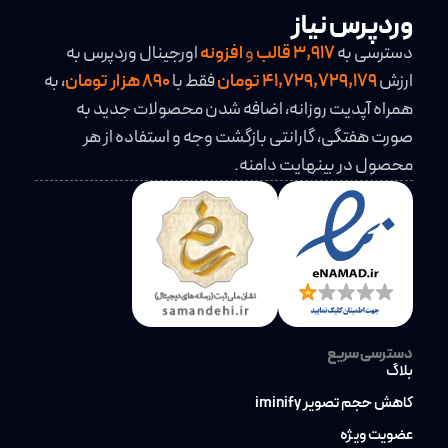
وردپرس نیاز
دسترسی به
3,917
قالب
و
افزونه
اورجینال وردپرس به
ارزش
41,729,729,179 تومان
فقط با
890 هزار تومان
، به
همراه آپدیت روزانه، اضافه شدن محصولات جدید به
صورت هفتگی، گارانتی بازگشت وجه و استفاده از هر
محصول در بینهایت دامنه.
دسترسی سریع
بلاگ
کاهش حجم تصویر iminify
عضویت ویژه