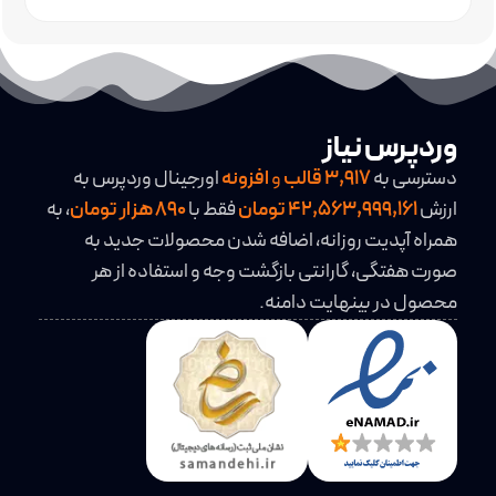
وردپرس نیاز
دسترسی به
3,917
قالب
و
افزونه
اورجینال وردپرس به
ارزش
42,563,999,161 تومان
فقط با
890 هزار تومان
، به
همراه آپدیت روزانه، اضافه شدن محصولات جدید به
صورت هفتگی، گارانتی بازگشت وجه و استفاده از هر
محصول در بینهایت دامنه.