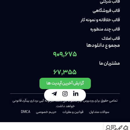
قالب شرکتی
قالب فروشگاهی
قالب خلاقانه و نمونه کار
قالب چند منظوره
قالب املاک
مجموع دانلودها
909,675
مشتریان ما
67,355
گزارش آخرین آپدیت ها
تمامی حقوق برای وردپرس نیاز محفوظ می باشد، هرگونه کپی برداری پیگرد قانونی
خواهد داشت.
سوالات متداول
قوانین و مقررات
حریم خصوصی
DMCA