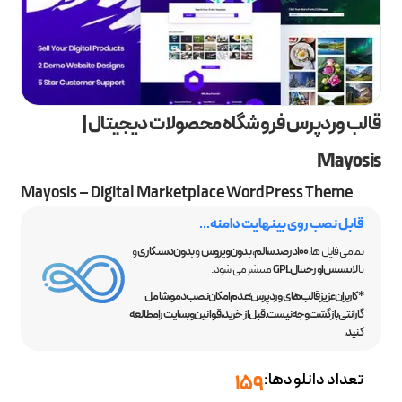
قالب وردپرس فروشگاه محصولات دیجیتال |
Mayosis
Mayosis – Digital Marketplace WordPress Theme
قابل نصب روی بینهایت دامنه...
تمامی فایل ها،
100 درصد سالم
،
بدون ویروس
و
بدون دستکاری
و
با
لایسنس اورجینال GPL
منتشر می شود.
*کاربران عزیز قالب‌های وردپرس؛ عدم امکان نصب دمو، شامل
گارانتی بازگشت وجه نیست. قبل از خرید، قوانین وبسایت را مطالعه
کنید.
تعداد دانلودها:
159