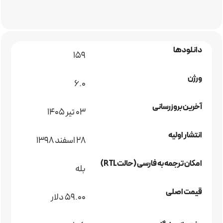
دانلودها
159
ورژن
6.0
آخرین بروزرسانی
03 تیر 1405
انتشار اولیه
28 اسفند 1398
امکان ترجمه به فارسی (حالت RTL)
بله
قیمت اصلی
59.00 دلار