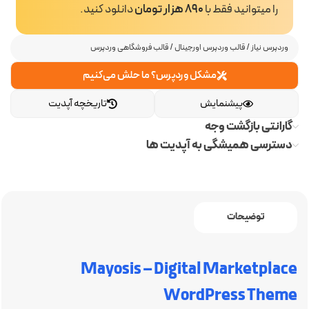
را میتوانید فقط با
890 هزار تومان
دانلود کنید.
وردپرس نیاز
/
قالب وردپرس اورجینال
/
قالب فروشگاهی وردپرس
مشکل وردپرس؟ ما حلش می‌کنیم
پیشنمایش
تاریخچه آپدیت
گارانتی بازگشت وجه
دسترسی همیشگی به آپدیت ها
توضیحات
Mayosis – Digital Marketplace
WordPress Theme