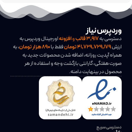
وردپرس نیاز
دسترسی به
3,917
قالب
و
افزونه
اورجینال وردپرس به
ارزش
41,729,729,179 تومان
فقط با
890 هزار تومان
، به
همراه آپدیت روزانه، اضافه شدن محصولات جدید به
صورت هفتگی، گارانتی بازگشت وجه و استفاده از هر
محصول در بینهایت دامنه.
دسترسی سریع