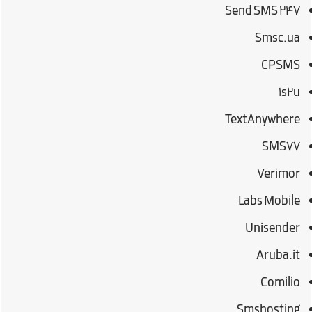
Send SMS 247
Smsc.ua
CPSMS
۱s2u
TextAnywhere
SMS77
Verimor
Labs Mobile
Unisender
Aruba.it
Comilio
Smshosting