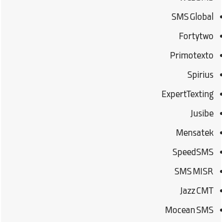
SMS Global
Fortytwo
Primotexto
Spirius
ExpertTexting
Jusibe
Mensatek
SpeedSMS
SMS MISR
Jazz CMT
Mocean SMS