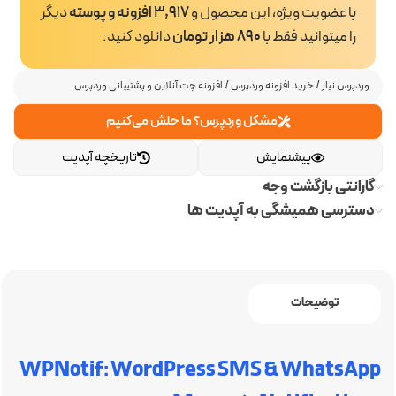
با عضویت ویژه، این محصول و
3,917 افزونه و پوسته
دیگر
را میتوانید فقط با
890 هزار تومان
دانلود کنید.
وردپرس نیاز
/
خرید افزونه وردپرس
/
افزونه چت آنلاین و پشتیبانی وردپرس
مشکل وردپرس؟ ما حلش می‌کنیم
پیشنمایش
تاریخچه آپدیت
گارانتی بازگشت وجه
دسترسی همیشگی به آپدیت ها
توضیحات
WPNotif: WordPress SMS & WhatsApp