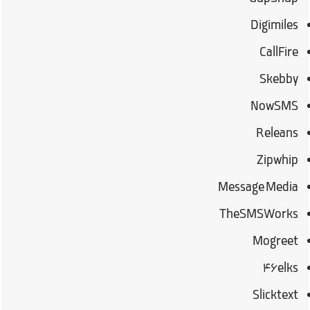
Digimiles
CallFire
Skebby
NowSMS
Releans
Zipwhip
Message Media
TheSMSWorks
Mogreet
۴۶elks
Slicktext