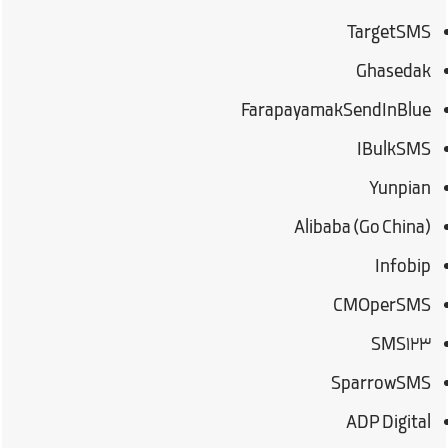
TargetSMS
Ghasedak
FarapayamakSendInBlue
IBulkSMS
Yunpian
(Alibaba (Go China
Infobip
CMOperSMS
SMS123
SparrowSMS
ADP Digital