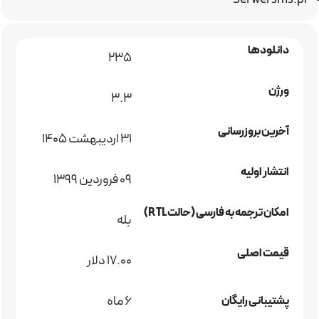
دانلودها
235
ورژن
3.3
آخرین بروزرسانی
31 اردیبهشت 1405
انتشار اولیه
09 فروردین 1399
امکان ترجمه به فارسی (حالت RTL)
بله
قیمت اصلی
17.00 دلار
6 ماه
پشتیبانی رایگان