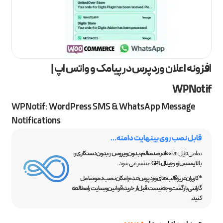
افزونه اعلان وردپرس در پیامک و واتس اپ |
WPNotif
WPNotif: WordPress SMS & WhatsApp Message
Notifications
قابل نصب روی بینهایت دامنه...
تمامی فایل ها،
100 درصد سالم
،
بدون ویروس
و
بدون دستکاری
و
با
لایسنس اورجینال GPL
منتشر می شود.
*کاربران عزیز قالب‌های وردپرس؛ عدم امکان نصب دمو، شامل
گارانتی بازگشت وجه نیست. قبل از خرید، قوانین وبسایت را مطالعه
کنید.