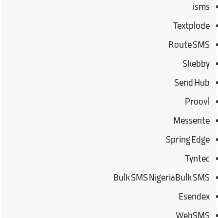
isms
Textplode
Route SMS
Skebby
Send Hub
Proovl
Messente
Spring Edge
Tyntec
Bulk SMS NigeriaBulk SMS
Esendex
WebSMS