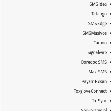
SMS Idea
Tatango
SMS Edge
SMSMasivos
Camoo
Signalwire
Ooredoo SMS
Max-SMS
Payam Resan
Foxglove Connect
TxtSync
Serwersms.pl