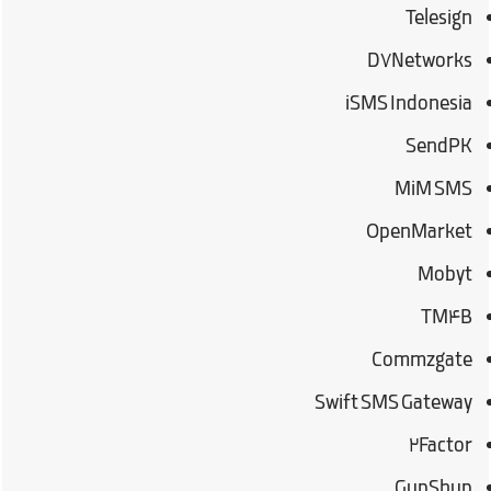
Telesign
D7Networks
iSMS Indonesia
SendPK
MiM SMS
OpenMarket
Mobyt
TM4B
Commzgate
Swift SMS Gateway
۲Factor
GupShup