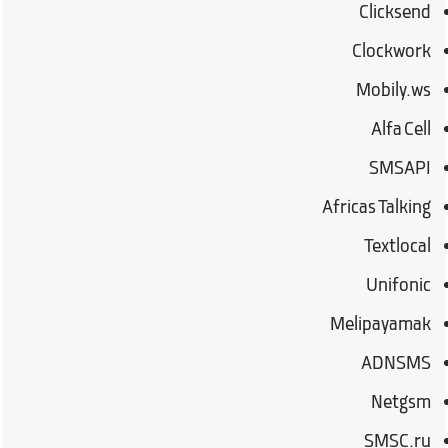
Clicksend
Clockwork
Mobily.ws
Alfa Cell
SMSAPI
Africas Talking
Textlocal
Unifonic
Melipayamak
ADNSMS
Netgsm
SMSC.ru