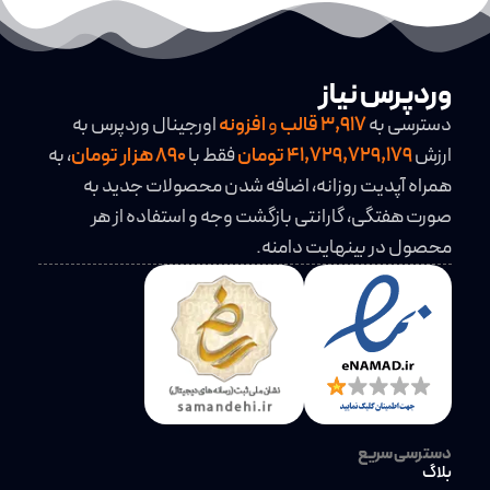
وردپرس نیاز
دسترسی به
3,917
قالب
و
افزونه
اورجینال وردپرس به
ارزش
41,729,729,179 تومان
فقط با
890 هزار تومان
، به
همراه آپدیت روزانه، اضافه شدن محصولات جدید به
صورت هفتگی، گارانتی بازگشت وجه و استفاده از هر
محصول در بینهایت دامنه.
دسترسی سریع
بلاگ