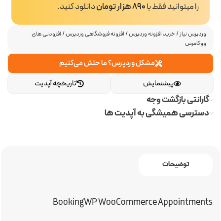
را میتوانید فقط با
890 هزار تومان
دانلود کنید.
وردپرس نیاز
/
خرید افزونه وردپرس
/
افزونه فروشگاهی وردپرس
/
افزودنی های
ووکامرس
مشکل وردپرس؟ ما حلش می‌کنیم
پیشنمایش
تاریخچه آپدیت
گارانتی بازگشت وجه
دسترسی همیشگی به آپدیت ها
توضیحات
BookingWP WooCommerce Appointments