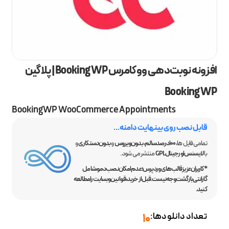
افزونه نوبت‌دهی ووکامرس BookingWP | پلاگین
BookingWP
BookingWP WooCommerce Appointments
قابل نصب روی بینهایت دامنه...
تمامی فایل ها،
100 درصد سالم
،
بدون ویروس
و
بدون دستکاری
و
با
لایسنس اورجینال GPL
منتشر می شود.
*کاربران عزیز قالب‌های وردپرس؛ عدم امکان نصب دمو، شامل
گارانتی بازگشت وجه نیست. قبل از خرید، قوانین وبسایت را مطالعه
کنید.
تعداد دانلودها:
10